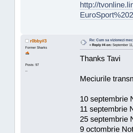
http://tvonline.
EuroSport%20
Re: Cum sa vizionezi meci
r0bby#3
«
Reply #4 on:
September 11,
Former Sharks
Thanks Tavi
Posts: 97
--
Meciurile trans
10 septembrie N
11 septembrie 
25 septembrie 
9 octombrie Not