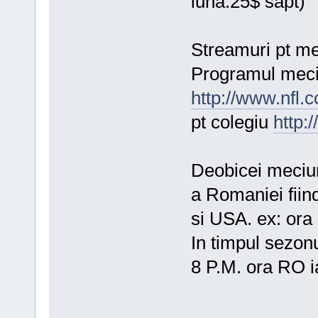
luna.25$ sapt)
Streamuri pt mec
Programul meciur
http://www.nfl.
pt colegiu
http:
Deobicei meciuri
a Romaniei fiind
si USA. ex: or
In timpul sezon
8 P.M. ora RO ia