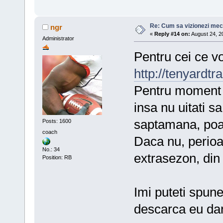
Re: Cum sa vizionezi meci
ngr
«
Reply #14 on:
August 24, 2
Administrator
Pentru cei ce vo
http://tenyardt
Pentru moment v
insa nu uitati s
saptamana, poa
Posts: 1600
coach
Daca nu, perioa
No.: 34
extrasezon, din 
Position: RB
Imi puteti spune
descarca eu dar