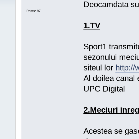
Deocamdata sun
Posts: 97
--
1.TV
Sport1 transmit
sezonului meciur
siteul lor
http:/
Al doilea canal
UPC Digital
2.Meciuri inreg
Acestea se gase