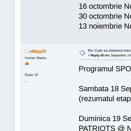
16 octombrie N
30 octombrie N
13 noiembrie N
Re: Cum sa vizionezi meci
r0bby#3
«
Reply #5 on:
September 14,
Former Sharks
Programul SPO
Posts: 97
--
Sambata 18 Se
(rezumatul etape
Duminica 19 S
PATRIOTS @ N