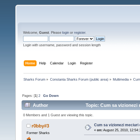
Welcome,
Guest
. Please
login
or
register
.
Login with username, password and session length
Home
Help
Calendar
Login
Register
Sharks Forum
»
Constanta Sharks Forum (public area)
»
Multimedia
»
Cum 
Pages: [
1
]
2
Go Down
Author
Topic: Cum sa vizionezi 
0 Members and 1 Guest are viewing this topic.
Cum sa vizionezi meciuri 
r0bby#3
«
on:
August 25, 2010, 12:54:
Former Sharks