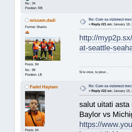
No.: 34
Position: RB
Re: Cum sa vizionezi meci
wissam.dadi
«
Reply #21 on:
January 18, 
Former Sharks
http://myp2p.sx
at-seattle-sea
Posts: 84
No.: 98
Si tu veux, tu peux...
Position: LB
Re: Cum sa vizionezi meci
Fadel Haytam
«
Reply #22 on:
January 19, 
salut uitati ast
Baylor vs Mic
https://www.y
Posts: 64