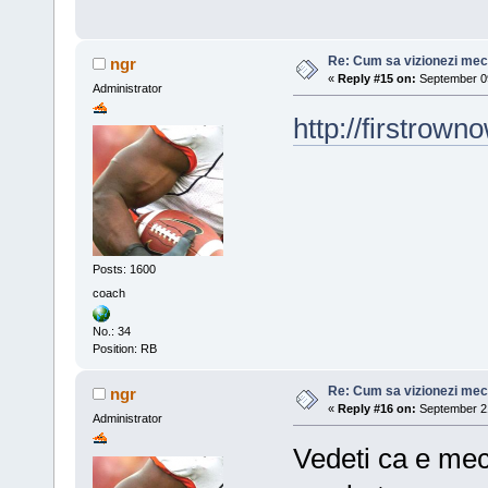
Re: Cum sa vizionezi meci
ngr
«
Reply #15 on:
September 09
Administrator
http://firstrown
Posts: 1600
coach
No.: 34
Position: RB
Re: Cum sa vizionezi meci
ngr
«
Reply #16 on:
September 21
Administrator
Vedeti ca e meci