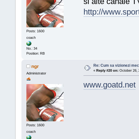
si alte canale T
http://www.sport
Posts: 1600
coach
No.: 34
Position: RB
Re: Cum sa vizionezi meci
ngr
«
Reply #20 on:
October 26, 
Administrator
www.goatd.net
Posts: 1600
coach