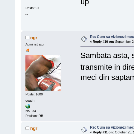
up
Posts: 97
--
Re: Cum sa vizionezi meci
ngr
«
Reply #10 on:
September 23
Administrator
Sambata asta, s
transmite in dir
meci din sapta
Posts: 1600
coach
No.: 34
Position: RB
Re: Cum sa vizionezi meci
ngr
«
Reply #11 on:
October 23, 