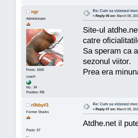
Re: Cum sa vizionezi meci
ngr
«
Reply #6 on:
March 08, 201
Administrator
Site-ul atdhe.ne
catre oficialitat
Sa speram ca a
sezonul viitor.
Prea era minunat
Posts: 1600
coach
No.: 34
Position: RB
Re: Cum sa vizionezi meci
r0bby#3
«
Reply #7 on:
March 09, 201
Former Sharks
Atdhe.net il put
Posts: 97
--