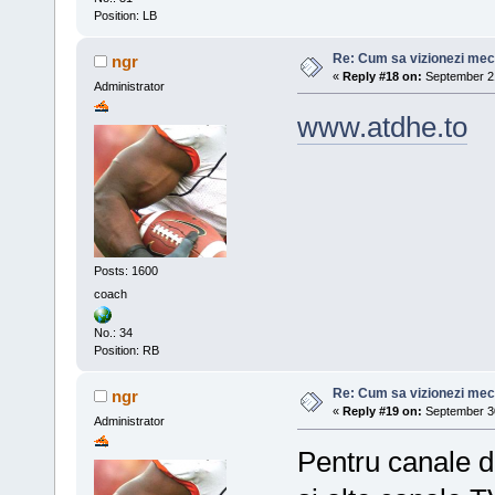
Position: LB
Re: Cum sa vizionezi meci
ngr
«
Reply #18 on:
September 21
Administrator
www.atdhe.to
Posts: 1600
coach
No.: 34
Position: RB
Re: Cum sa vizionezi meci
ngr
«
Reply #19 on:
September 30
Administrator
Pentru canale de