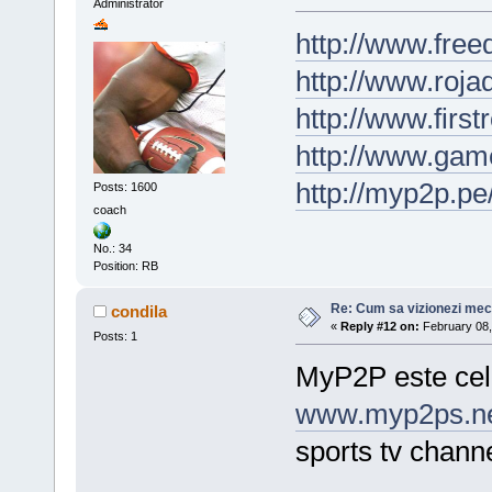
Administrator
http://www.free
http://www.roja
http://www.first
http://www.gam
http://myp2p.pe
Posts: 1600
coach
No.: 34
Position: RB
Re: Cum sa vizionezi meci
condila
«
Reply #12 on:
February 08,
Posts: 1
MyP2P este cel m
www.myp2ps.n
sports tv channe