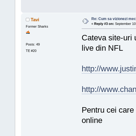
Re: Cum sa vizionezi meci
Tavi
«
Reply #3 on:
September 10,
Former Sharks
Cateva site-uri 
Posts: 49
live din NFL
TE #20
http://www.just
http://www.chan
Pentru cei care 
online