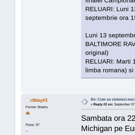
finalei Campiona
RELUARI: Luni 13
septembrie ora 1
Luni 13 septembri
BALTIMORE RAV
original)
RELUARI: Marti 1
limba romana) si
Re: Cum sa vizionezi meci
r0bby#3
«
Reply #2 on:
September 07,
Former Sharks
Sambata ora 22
Posts: 97
Michigan pe Eur
--