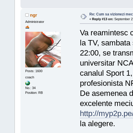
Re: Cum sa vizionezi meci
ngr
«
Reply #13 on:
September 27
Administrator
Va reamintesc ca
la TV, sambata 
22:00, se trans
universitar NCA
canalul Sport 1,
Posts: 1600
coach
profesionista N
No.: 34
De asemenea dum
Position: RB
excelente meciur
http://myp2p.pe
la alegere.