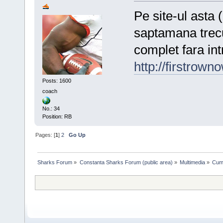
Pe site-ul asta
saptamana trecut
complet fara int
http://firstrown
Posts: 1600
coach
No.: 34
Position: RB
Pages: [
1
]
2
Go Up
Sharks Forum
»
Constanta Sharks Forum (public area)
»
Multimedia
»
Cum 