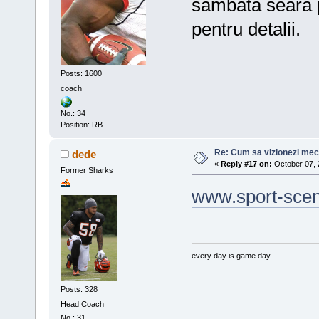
sambata seara p
pentru detalii.
Posts: 1600
coach
No.: 34
Position: RB
Re: Cum sa vizionezi meci
dede
«
Reply #17 on:
October 07, 
Former Sharks
www.sport-scen
every day is game day
Posts: 328
Head Coach
No.: 31