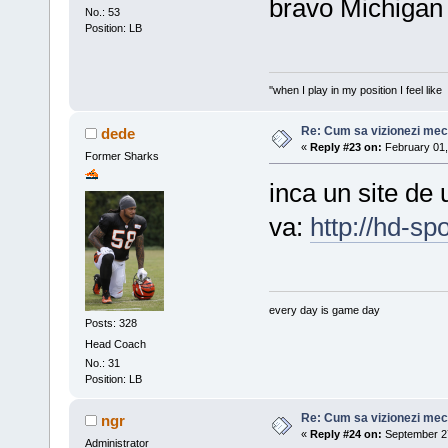
bravo Michigan
No.: 53
Position: LB
''when I play in my position I feel like 
Re: Cum sa vizionezi meci
dede
«
Reply #23 on:
February 01,
Former Sharks
inca un site de 
va:
http://hd-spo
every day is game day
Posts: 328
Head Coach
No.: 31
Position: LB
Re: Cum sa vizionezi meci
ngr
«
Reply #24 on:
September 27
Administrator