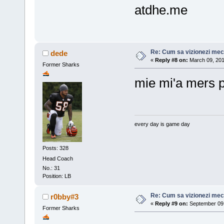
atdhe.me
Re: Cum sa vizionezi meci
dede
«
Reply #8 on:
March 09, 201
Former Sharks
mie mi'a mers 
every day is game day
Posts: 328
Head Coach
No.: 31
Position: LB
Re: Cum sa vizionezi meci
r0bby#3
«
Reply #9 on:
September 09,
Former Sharks