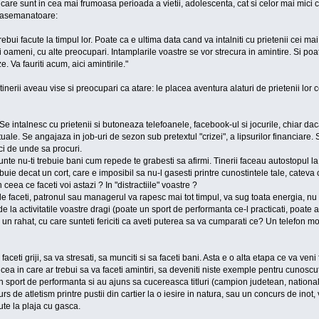
are sunt in cea mai frumoasa perioada a vietii, adolescenta, cat si celor mai mici ce
pe asemanatoare:
trebui facute la timpul lor. Poate ca e ultima data cand va intalniti cu prietenii cei ma
 oameni, cu alte preocupari. Intamplarile voastre se vor strecura in amintire. Si poate 
 Va fauriti acum, aici amintirile."
tinerii aveau vise si preocupari ca atare: le placea aventura alaturi de prietenii lor c
 Se intalnesc cu prietenii si butoneaza telefoanele, facebook-ul si jocurile, chiar daca
virtuale. Se angajaza in job-uri de sezon sub pretextul "crizei", a lipsurilor financiare
ci de unde sa procuri.
nte nu-ti trebuie bani cum repede te grabesti sa afirmi. Tinerii faceau autostopul la 
buie decat un cort, care e imposibil sa nu-l gasesti printre cunostintele tale, catev
ceea ce faceti voi astazi ? In "distractiile" voastre ?
e faceti, patronul sau managerul va rapesc mai tot timpul, va sug toata energia, nu 
 de la activitatile voastre dragi (poate un sport de performanta ce-l practicati, poate a
te un rahat, cu care sunteti fericiti ca aveti puterea sa va cumparati ce? Un telefon mode
faceti griji, sa va stresati, sa munciti si sa faceti bani. Asta e o alta etapa ce va ven
 cea in care ar trebui sa va faceti amintiri, sa deveniti niste exemple pentru cunoscutii
un sport de performanta si au ajuns sa cucereasca titluri (campion judetean, national,
rs de atletism printre pustii din cartier la o iesire in natura, sau un concurs de inot
ute la plaja cu gasca.