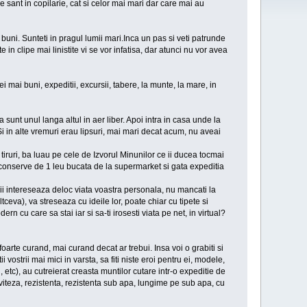
 sant in copilarie, cat si celor mai mari dar care mai au
i buni. Sunteti in pragul lumii mari.Inca un pas si veti patrunde
in clipe mai linistite vi se vor infatisa, dar atunci nu vor avea
ei mai buni, expeditii, excursii, tabere, la munte, la mare, in
 sunt unul langa altul in aer liber. Apoi intra in casa unde la
. Si in alte vremuri erau lipsuri, mai mari decat acum, nu aveai
tiruri, ba luau pe cele de Izvorul Minunilor ce ii ducea tocmai
a conserve de 1 leu bucata de la supermarket si gata expeditia
ii intereseaza deloc viata voastra personala, nu mancati la
ltceva), va streseaza cu ideile lor, poate chiar cu tipete si
rn cu care sa stai iar si sa-ti irosesti viata pe net, in virtual?
i foarte curand, mai curand decat ar trebui. Insa voi o grabiti si
 vostrii mai mici in varsta, sa fiti niste eroi pentru ei, modele,
 etc), au cutreierat creasta muntilor cutare intr-o expeditie de
, viteza, rezistenta, rezistenta sub apa, lungime pe sub apa, cu