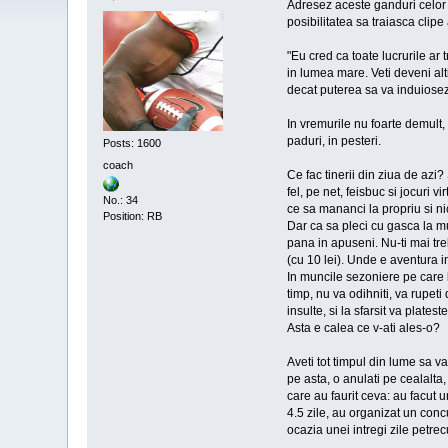
Adresez aceste ganduri celor c
posibilitatea sa traiasca cli
"Eu cred ca toate lucrurile ar 
in lumea mare. Veti deveni alti
decat puterea sa va induioseze.
In vremurile nu foarte demult, 
paduri, in pesteri.
Posts: 1600
coach
Ce fac tinerii din ziua de azi?
fel, pe net, feisbuc si jocuri 
No.: 34
ce sa mananci la propriu si ni
Position: RB
Dar ca sa pleci cu gasca la mu
pana in apuseni. Nu-ti mai tre
(cu 10 lei). Unde e aventura in 
In muncile sezoniere pe care l
timp, nu va odihniti, va rupeti
insulte, si la sfarsit va plates
Asta e calea ce v-ati ales-o?
Aveti tot timpul din lume sa va 
pe asta, o anulati pe cealalta,
care au faurit ceva: au facut 
4.5 zile, au organizat un concu
ocazia unei intregi zile petrec