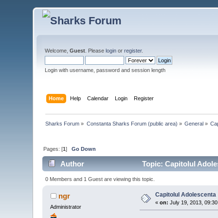
Welcome,
Guest
. Please
login
or
register
.
Login with username, password and session length
Home
Help
Calendar
Login
Register
Sharks Forum
»
Constanta Sharks Forum (public area)
»
General
»
Cap
Pages: [
1
]
Go Down
Author
Topic: Capitolul Adol
0 Members and 1 Guest are viewing this topic.
Capitolul Adolescenta
ngr
«
on:
July 19, 2013, 09:3
Administrator