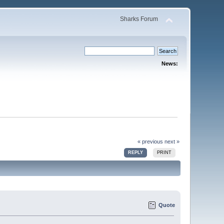
Sharks Forum
News:
« previous
next »
REPLY
PRINT
Quote