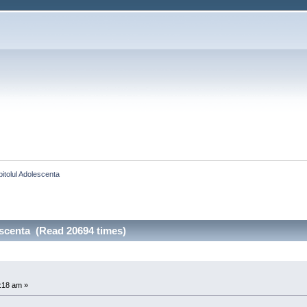
itolul Adolescenta
escenta (Read 20694 times)
0:18 am »