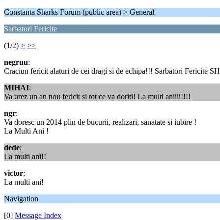
Constanta Sharks Forum (public area) > General
Sarbatori Fericite
(1/2)
>
>>
negruu
:
Craciun fericit alaturi de cei dragi si de echipa!!! Sarbatori Fericite
MIHAI
:
Va urez un an nou fericit si tot ce va doriti! La multi aniiii!!!!
ngr
:
Va doresc un 2014 plin de bucurii, realizari, sanatate si iubire !
La Multi Ani !
dede
:
La multi ani!!
victor
:
La multi ani!
Navigation
[0]
Message Index