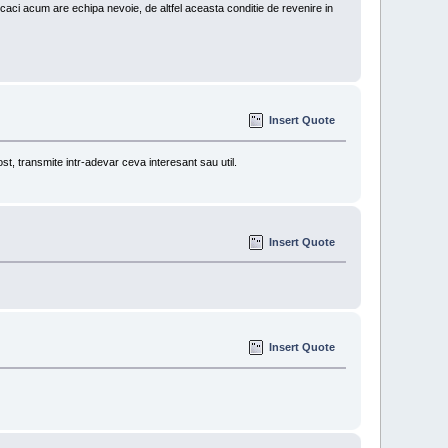
caci acum are echipa nevoie, de altfel aceasta conditie de revenire in
Insert Quote
ost, transmite intr-adevar ceva interesant sau util.
Insert Quote
Insert Quote