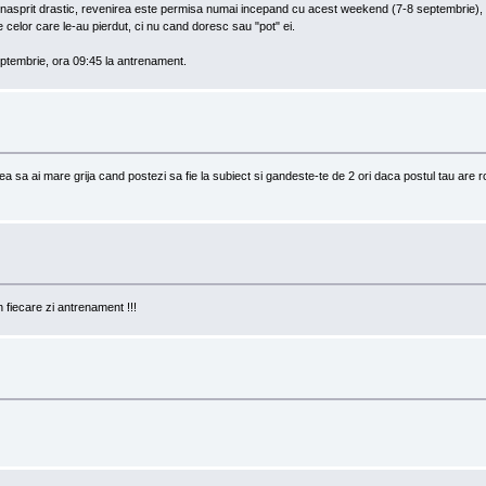
u inasprit drastic, revenirea este permisa numai incepand cu acest weekend (7-8 septembrie), 
celor care le-au pierdut, ci nu cand doresc sau "pot" ei.
ptembrie, ora 09:45 la antrenament.
tea sa ai mare grija cand postezi sa fie la subiect si gandeste-te de 2 ori daca postul tau are r
fiecare zi antrenament !!!