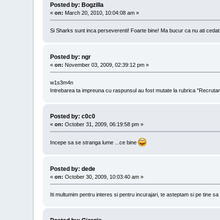
Posted by: Bogzilla
«
on:
March 20, 2010, 10:04:08 am »
Si Sharks sunt inca perseverenti! Foarte bine! Ma bucur ca nu ati ceda
Posted by: ngr
«
on:
November 03, 2009, 02:39:12 pm »
w1s3m4n
Intrebarea ta impreuna cu raspunsul au fost mutate la rubrica "Recrutar
Posted by: c0c0
«
on:
October 31, 2009, 06:19:58 pm »
Incepe sa se stranga lume ...ce bine
Posted by: dede
«
on:
October 30, 2009, 10:03:40 am »
Iti multumim pentru interes si pentru incurajari, te asteptam si pe tine sa 