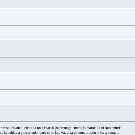
em sa fortam sustinerea unei intalniri (scrimmage, meci) la sfarsitul lunii septembrie.
a la echipa a tuturor celor care si-au luat vacanta pe cont propriu in vara aceasta.