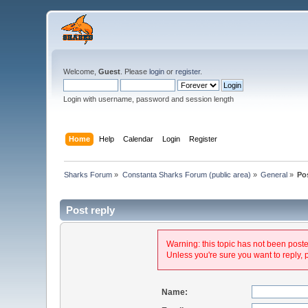
Welcome,
Guest
. Please
login
or
register
.
Login with username, password and session length
Home
Help
Calendar
Login
Register
Sharks Forum
»
Constanta Sharks Forum (public area)
»
General
»
Po
Post reply
Warning: this topic has not been posted
Unless you're sure you want to reply, 
Name: