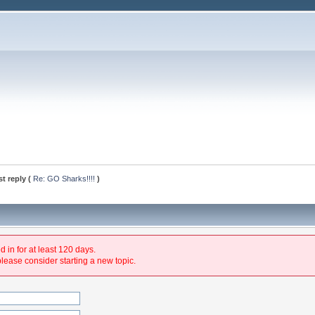
st reply (
Re: GO Sharks!!!!
)
 in for at least 120 days.
please consider starting a new topic.