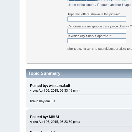
Listen to the letters
/
Request another image
Type the letters shown in the picture:
Ce forma are mingea cu care joaca Sharks ?
In which city Sharks operate ?:
shortcuts: hit alt+s to submit/post or alt+p to
Topic Summary
Posted by: wissam.dadi
«
on:
April 06, 2015, 03:33:48 pm »
bravo haytam !!!!!
Posted by: MIHAI
«
on:
April 06, 2015, 03:23:30 pm »