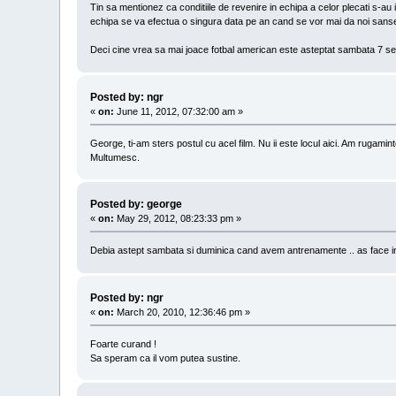
Tin sa mentionez ca conditiile de revenire in echipa a celor plecati s-a
echipa se va efectua o singura data pe an cand se vor mai da noi sanse 
Deci cine vrea sa mai joace fotbal american este asteptat sambata 7 se
Posted by: ngr
«
on:
June 11, 2012, 07:32:00 am »
George, ti-am sters postul cu acel film. Nu ii este locul aici. Am rugamin
Multumesc.
Posted by: george
«
on:
May 29, 2012, 08:23:33 pm »
Debia astept sambata si duminica cand avem antrenamente .. as face in 
Posted by: ngr
«
on:
March 20, 2010, 12:36:46 pm »
Foarte curand !
Sa speram ca il vom putea sustine.