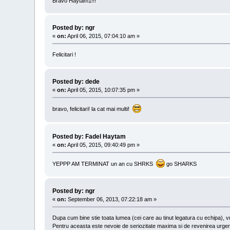
Bravo Haytam1!!!
Posted by: ngr
«
on:
April 06, 2015, 07:04:10 am »
Felicitari !
Posted by: dede
«
on:
April 05, 2015, 10:07:35 pm »
bravo, felicitari! la cat mai multi!
Posted by: Fadel Haytam
«
on:
April 05, 2015, 09:40:49 pm »
YEPPP AM TERMINAT un an cu SHRKS
go SHARKS
Posted by: ngr
«
on:
September 06, 2013, 07:22:18 am »
Dupa cum bine stie toata lumea (cei care au tinut legatura cu echipa), vr
Pentru aceasta este nevoie de seriozitate maxima si de revenirea urgent