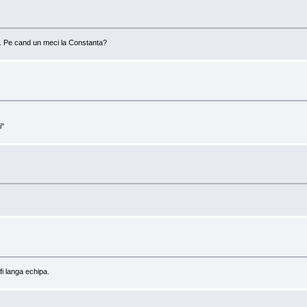
t. Pe cand un meci la Constanta?
i"
fi langa echipa.